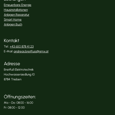
Erneuerbare Energie
Hausinstallationen
Anlagen Reparatur
Smart Home
Anlagen Buch
Kontakt
Tel.:
+43 650 878 41 23
E-Mail:
andreas.breitfuss@gmx.at
Adresse
Breitfuß Elektrotechnik
Hochwassersiedlung 10
8784 Trieben
Öffnungszeiten:
Mo - Do: 08:00 - 16:00
Fr: 08:00 - 12:00