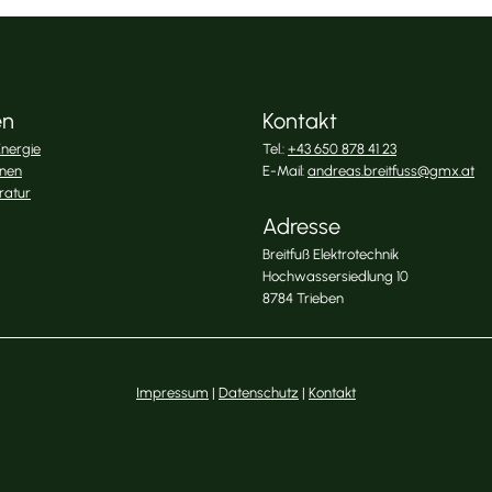
en
Kontakt
nergie
Tel.:
+43 650 878 41 23
onen
E-Mail:
andreas.breitfuss@gmx.at
ratur
Adresse
Breitfuß Elektrotechnik
Hochwassersiedlung 10
8784 Trieben
Impressum
|
Datenschutz
|
Kontakt