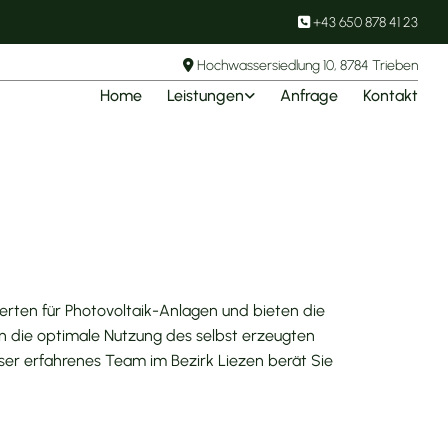
+43 650 878 41 23

Hochwassersiedlung 10, 8784 Trieben

Home
Leistungen
Anfrage
Kontakt
erten für Photovoltaik-Anlagen und bieten die
nen die optimale Nutzung des selbst erzeugten
nser erfahrenes Team im Bezirk Liezen berät Sie